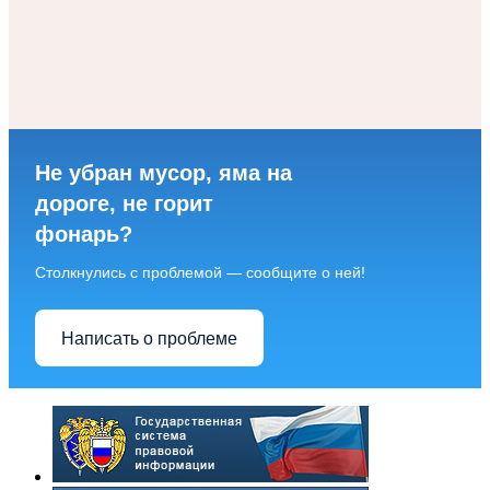
Не убран мусор, яма на
дороге, не горит
фонарь?
Столкнулись с проблемой — сообщите о ней!
Написать о проблеме