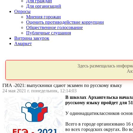
Для граждан
Для организаций
Опросы
Мнения горожан
Оценить противодействие коррупции
Общественное голосование
Публичные слушания
Витрина закупок
Амаркет
Здесь размещалась информа
Ак
ГИА -2021: выпускники сдают экзамен по русскому языку
24 мая 2021 г. понедельник, 12:14:03
В школах Архангельска начала
русскому языку пройдет для 5
У одиннадцатиклассников основн
Всего в городе организовано 16
во всех городских округах. Во 