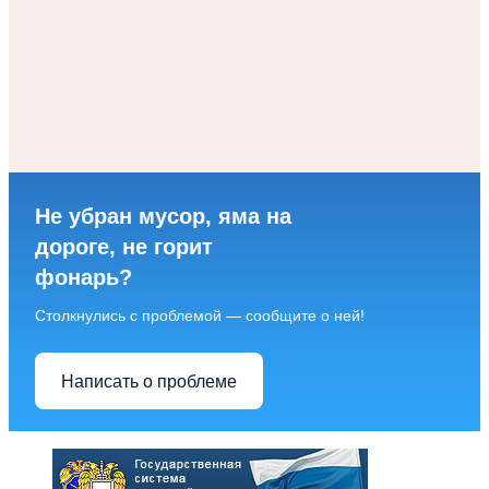
Не убран мусор, яма на
дороге, не горит
фонарь?
Столкнулись с проблемой — сообщите о ней!
Написать о проблеме