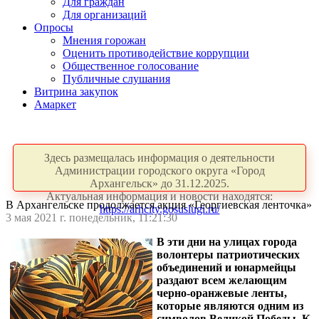
Для граждан
Для организаций
Опросы
Мнения горожан
Оценить противодействие коррупции
Общественное голосование
Публичные слушания
Витрина закупок
Амаркет
Здесь размещалась информация о деятельности
Администрации городского округа «Город
Архангельск» до 31.12.2025.
Актуальная информация и новости находятся:
В Архангельске продолжается акция «Георгиевская ленточка»
https://arhcity.gosuslugi.ru/
3 мая 2021 г. понедельник, 11:21:30
В эти дни на улицах города
волонтеры патриотических
объединений и юнармейцы
раздают всем желающим
черно-оранжевые ленты,
которые являются одним из
символов Великой Победы. К