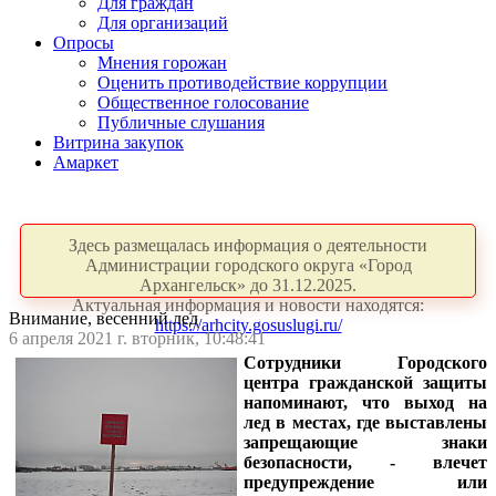
Для граждан
Для организаций
Опросы
Мнения горожан
Оценить противодействие коррупции
Общественное голосование
Публичные слушания
Витрина закупок
Амаркет
Здесь размещалась информация о деятельности
Администрации городского округа «Город
Архангельск» до 31.12.2025.
Актуальная информация и новости находятся:
Внимание, весенний лед
https://arhcity.gosuslugi.ru/
6 апреля 2021 г. вторник, 10:48:41
Сотрудники Городского
центра гражданской защиты
напоминают, что выход на
лед в местах, где выставлены
запрещающие знаки
безопасности, - влечет
предупреждение или