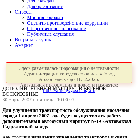
Для граждан
Для организаций
Опросы
Мнения горожан
Оценить противодействие коррупции
Общественное голосование
Публичные слушания
Витрина закупок
Амаркет
Здесь размещалась информация о деятельности
Администрации городского округа «Город
Архангельск» до 31.12.2025.
Актуальная информация и новости находятся:
ДОПОЛНИТЕЛЬНЫЙ МАРШРУТ В ВЕРБНОЕ
https://arhcity.gosuslugi.ru/
ВОСКРЕСЕНЬЕ
30 марта 2007 г. пятница, 10:00:05
Для улучшения транспортного обслуживания населения
города 1 апреля 2007 года будет осуществлять работу
дополнительный автобусный маршрут №19 «Автовокзал-
Гидролизный завод».
Как сообщил
начальник управления транспорта и связи