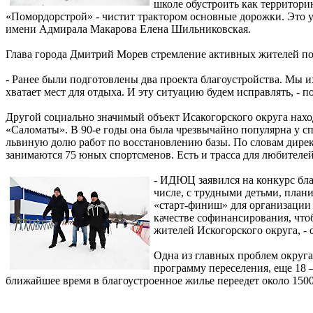
школе обустроить как территори
«Помордорстрой» - чистит трактором основные дорожки. Это уж
имени Адмирала Макарова Елена Шильниковская.
Глава города Дмитрий Морев стремление активных жителей п
- Ранее были подготовлены два проекта благоустройства. Мы и
хватает мест для отдыха. И эту ситуацию будем исправлять, -
Другой социально значимый объект Исакогорского округа нахо
«Саломаты». В 90-е годы она была чрезвычайно популярна у спо
львиную долю работ по восстановлению базы. По словам дирек
занимаются 75 юных спортсменов. Есть и трасса для любителе
- ИДЮЦ заявился на конкурс бла
числе, с трудными детьми, план
«старт-финиш» для организации 
качестве софинансирования, чтоб
жителей Искогорского округа, -
Одна из главных проблем округа
программу переселения, еще 18 
ближайшее время в благоустроенное жилье переедет около 150