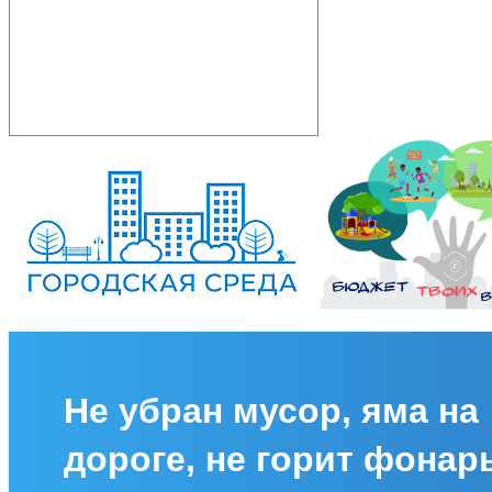
Не убран мусор, яма на
дороге, не горит фонар