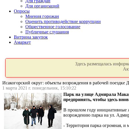
Для граждан
Для организаций
Опросы
Мнения горожан
Оценить противодействие коррупции
Общественное голосование
Публичные слушания
Витрина закупок
Амаркет
Здесь размещалась информа
Ак
Исакогорский округ: объекты возрождения в рабочей поездке
1 марта 2021 г. понедельник, 15:10:22
Парк на улице Адмирала Макар
предпринять, чтобы здесь вно
В прошлом году инициативные ж
возрождению парка на ул. Адми
- Территория парка огромная, и 