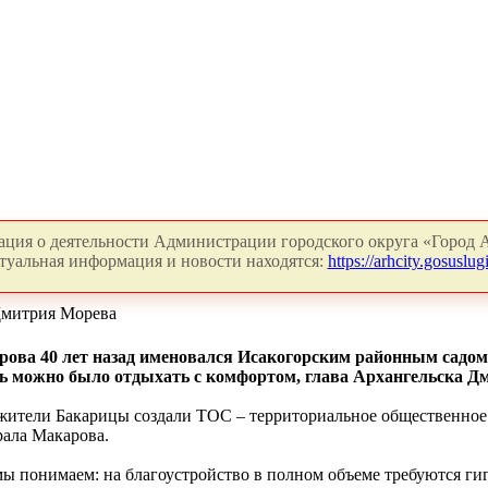
ция о деятельности Администрации городского округа «Город А
туальная информация и новости находятся:
https://arhcity.gosuslugi
 Дмитрия Морева
ова 40 лет назад именовался Исакогорским районным садом
вь можно было отдыхать с комфортом, глава Архангельска Д
ители Бакарицы создали ТОС – территориальное общественное
рала Макарова.
мы понимаем: на благоустройство в полном объеме требуются гиг