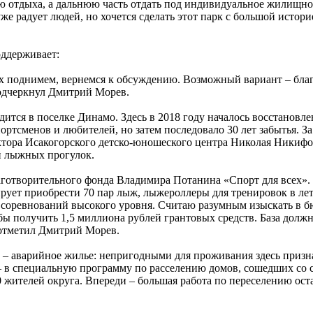
ю отдыха, а дальнюю часть отдать под индивидуальное жилищно
е радует людей, но хочется сделать этот парк с большой истор
оддерживает:
х поднимем, вернемся к обсуждению. Возможный вариант – благо
 подчеркнул Дмитрий Морев.
дится в поселке Динамо. Здесь в 2018 году началось восстанов
ртсменов и любителей, но затем последовало 30 лет забытья. За
тора Исакогорского детско-юношеского центра Николая Никифор
й лыжных прогулок.
готворительного фонда Владимира Потанина «Спорт для всех». 
ирует приобрести 70 пар лыж, лыжероллеры для тренировок в ле
соревнований высокого уровня. Считаю разумным изыскать в бю
ы получить 1,5 миллиона рублей грантовых средств. База должна
 отметил Дмитрий Морев.
 – аварийное жилье: непригодными для проживания здесь призн
– в специальную программу по расселению домов, сошедших со с
0 жителей округа. Впереди – большая работа по переселению ос