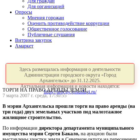
Для граждан
Для организаций
Опросы
Мнения горожан
Оценить противодействие коррупции
Общественное голосование
Публичные слушания
Витрина закупок
Амаркет
Здесь размещалась информация о деятельности
Администрации городского округа «Город
Архангельск» до 31.12.2025.
Актуальная информация и новости находятся:
ТОРГИ НА ПРАВО АРЕНДЫ ЗЕМЛИ
https://arhcity.gosuslugi.ru/
7 марта 2007 г. среда, 17:30:55
В мэрии Архангельска прошли торги на право аренды (на
три года) двух земельных участков под малоэтажное
жилищное строительство.
По информации
директора департамента муниципального
имущества мэрии Сергея Бакало,
на аукцион были
выставлены участки земли в Северном округе на пересечении