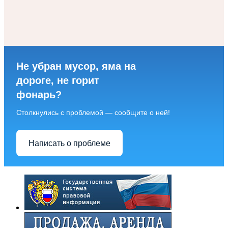
Не убран мусор, яма на
дороге, не горит
фонарь?
Столкнулись с проблемой — сообщите о ней!
Написать о проблеме