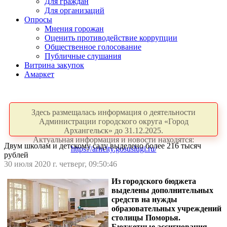
Для граждан
Для организаций
Опросы
Мнения горожан
Оценить противодействие коррупции
Общественное голосование
Публичные слушания
Витрина закупок
Амаркет
Здесь размещалась информация о деятельности
Администрации городского округа «Город
Архангельск» до 31.12.2025.
Актуальная информация и новости находятся:
Двум школам и детскому саду выделено более 216 тысяч
https://arhcity.gosuslugi.ru/
рублей
30 июля 2020 г. четверг, 09:50:46
Из городского бюджета
выделены дополнительных
средств на нужды
образовательных учреждений
столицы Поморья.
Бюджетные ассигнования