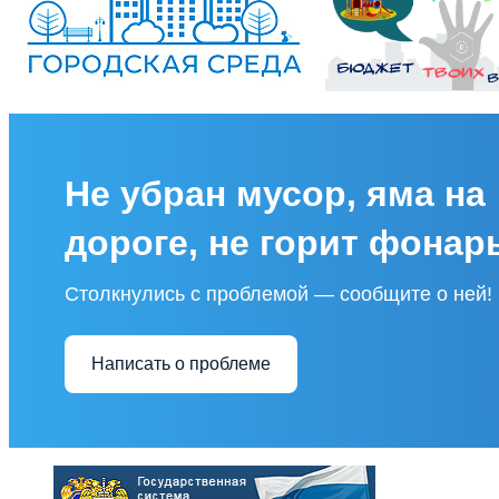
Не убран мусор, яма на
дороге, не горит фонар
Столкнулись с проблемой — сообщите о ней!
Написать о проблеме