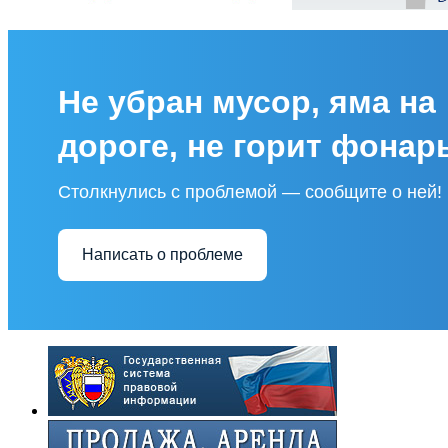
Не убран мусор, яма на
дороге, не горит фонар
Столкнулись с проблемой — сообщите о ней!
Написать о проблеме