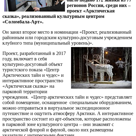
регионов России, среди них –
проект «Арктическая
сказка», реализованный культурным центром
«Соломбала-Арт».
Он занял второе место в номинации «Проект, реализованный
районным или городским культурно-досуговым учреждением
клубного типа (муниципальный уровень)».
Проект, разработанный в 2017
году, включает в себя
культурно-досуговый объект
туристского показа «Центр
Арктических тайн и чудес» и
интерактивное пространство
«Арктическая сказка» на
парковой территории
учреждения. «Центр арктических тайн и чудес» представляет
собой помещение, оснащенное специальным оборудованием,
можно отправиться в виртуальное экспедиционное
путешествие и ощутить атмосферу Арктики. А интерактивное
пространство состоит из арт-объектов, которые расположены
в парковой зоне культурного центра – они знакомят с
арктической флорой и фауной, около них размещены
указатели с интересными фактами.