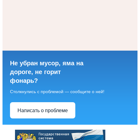
Не убран мусор, яма на
дороге, не горит
фонарь?
Столкнулись с проблемой — сообщите о ней!
Написать о проблеме