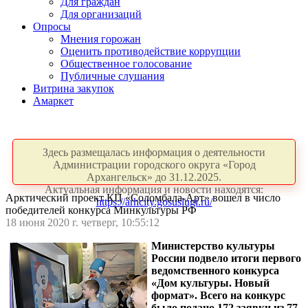
Для граждан
Для организаций
Опросы
Мнения горожан
Оценить противодействие коррупции
Общественное голосование
Публичные слушания
Витрина закупок
Амаркет
Здесь размещалась информация о деятельности
Администрации городского округа «Город
Архангельск» до 31.12.2025.
Актуальная информация и новости находятся:
Арктический проект КЦ «Соломбала-Арт» вошел в число
https://arhcity.gosuslugi.ru/
победителей конкурса Минкультуры РФ
18 июня 2020 г. четверг, 10:55:12
Министерство культуры
России подвело итоги первого
ведомственного конкурса
«Дом культуры. Новый
формат». Всего на конкурс
было подано 172 заявки из 77