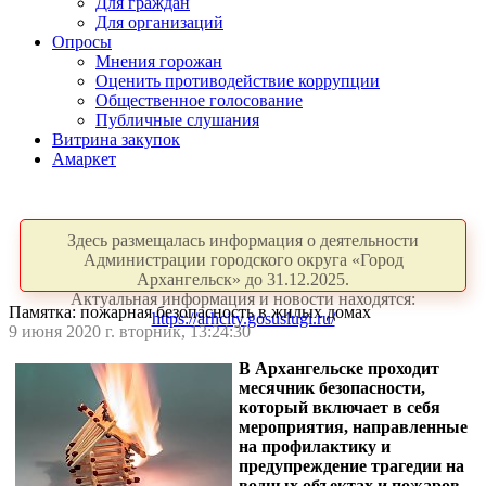
Для граждан
Для организаций
Опросы
Мнения горожан
Оценить противодействие коррупции
Общественное голосование
Публичные слушания
Витрина закупок
Амаркет
Здесь размещалась информация о деятельности
Администрации городского округа «Город
Архангельск» до 31.12.2025.
Актуальная информация и новости находятся:
Памятка: пожарная безопасность в жилых домах
https://arhcity.gosuslugi.ru/
9 июня 2020 г. вторник, 13:24:30
В Архангельске проходит
месячник безопасности,
который включает в себя
мероприятия, направленные
на профилактику и
предупреждение трагедии на
водных объектах и пожаров.