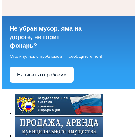
Не убран мусор, яма на
дороге, не горит
фонарь?
Столкнулись с проблемой — сообщите о ней!
Написать о проблеме