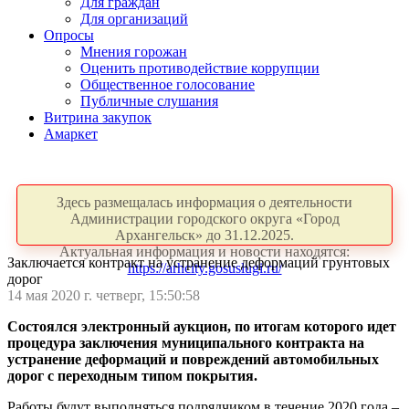
Для граждан
Для организаций
Опросы
Мнения горожан
Оценить противодействие коррупции
Общественное голосование
Публичные слушания
Витрина закупок
Амаркет
Здесь размещалась информация о деятельности
Администрации городского округа «Город
Архангельск» до 31.12.2025.
Актуальная информация и новости находятся:
Заключается контракт на устранение деформаций грунтовых
https://arhcity.gosuslugi.ru/
дорог
14 мая 2020 г. четверг, 15:50:58
Состоялся электронный аукцион, по итогам которого идет
процедура заключения муниципального контракта на
устранение деформаций и повреждений автомобильных
дорог с переходным типом покрытия.
Работы будут выполняться подрядчиком в течение 2020 года –