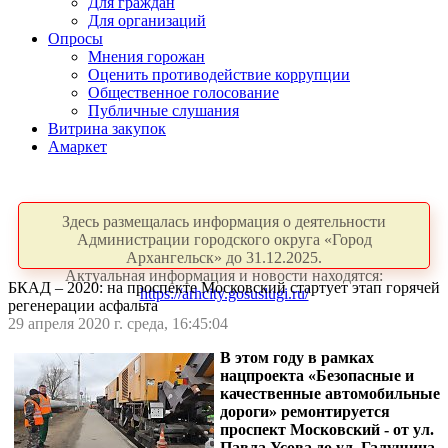
Для граждан
Для организаций
Опросы
Мнения горожан
Оценить противодействие коррупции
Общественное голосование
Публичные слушания
Витрина закупок
Амаркет
Здесь размещалась информация о деятельности
Администрации городского округа «Город
Архангельск» до 31.12.2025.
Актуальная информация и новости находятся:
БКАД – 2020: на проспекте Московский стартует этап горячей
https://arhcity.gosuslugi.ru/
регенерации асфальта
29 апреля 2020 г. среда, 16:45:04
В этом году в рамках
нацпроекта «Безопасные и
качественные автомобильные
дороги» ремонтируется
проспект Московский - от ул.
Павла Усова до ул. Галушина.