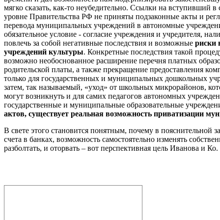
мягко сказать, как-то неубедительно. Ссылки на вступивший в
уровне Правительства РФ не приняты подзаконные акты и регл
перевода муниципальных учреждений в автономные учреждения
обязательное условие - согласие учреждения и учредителя, на
повлечь за собой негативные последствия и возможные
риски 
учреждений культуры
. Конкретные последствия такой проце
возможно необоснованное расширение перечня платных образ
родительской платы, а также прекращение предоставления комп
только для государственных и муниципальных дошкольных учре
затем, так называемый, «уход» от школьных микрорайонов, ко
могут возникнуть и для самих педагогов автономных учрежден
государственные и муниципальные образовательные учрежден
актов, существует реальная возможность приватизации мун
В свете этого становится понятным, почему в пояснительной 
счета в банках, возможность самостоятельно изменять собстве
разболтать, и оторвать – вот перспективная цель Иванова и Ко.