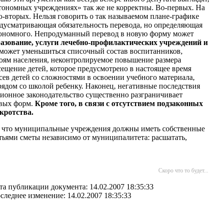
втономных учреждениях» так же не корректны. Во-первых. На
-вторых. Нельзя говорить о так называемом плане-графике
дусматривающая обязательность перевода, но определяющая
автономного. Непродуманный перевод в новую форму может
разование, услуги лечебно-профилактических учреждений и
 может уменьшиться списочный состав воспитанников,
оям населения, неконтролируемое повышение размера
сещение детей, которое предусмотрено в настоящее время
ев детей со сложностями в освоении учебного материала,
рядом со школой ребенку. Наконец, негативные последствия
сионное законодательство существенно разграничивает
овых форм.
Кроме того, в связи с отсутствием подзаконных
кротства.
ом, что муниципальные учреждения должны иметь собственные
тьями сметы независимо от муниципалитета: расшатать,
Скоро что то будет...
та публикации документа: 14.02.2007 18:35:33
следнее изменение: 14.02.2007 18:35:33