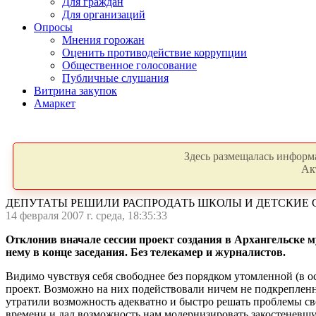
Для граждан
Для организаций
Опросы
Мнения горожан
Оценить противодействие коррупции
Общественное голосование
Публичные слушания
Витрина закупок
Амаркет
Здесь размещалась информа
Ак
ДЕПУТАТЫ РЕШИЛИ РАСПРОДАТЬ ШКОЛЫ И ДЕТСКИЕ
14 февраля 2007 г. среда, 18:35:33
Отклонив вначале сессии проект создания в Архангельске
нему в конце заседания. Без телекамер и журналистов.
Видимо чувствуя себя свободнее без порядком утомленной (в 
проект. Возможно на них подействовали ничем не подкрепленн
утратили возможность адекватно и быстро решать проблемы св
времени и дал возможность нам модернизировать закостеневшу