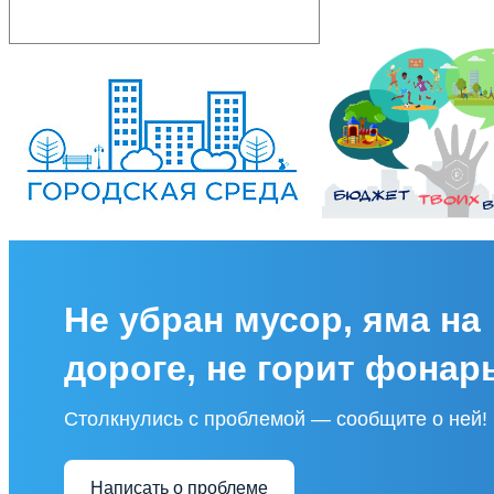
Не убран мусор, яма на
дороге, не горит фонар
Столкнулись с проблемой — сообщите о ней!
Написать о проблеме