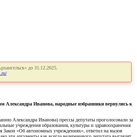
рхангельск» до 31.12.2025.
.ru/
ом Александра Иванова, народные избранники вернулись к
ванию Александра Иванова) прессы депутаты проголосовали за
альные учреждения образования, культуры и здравоохранения
ая Закон «Об автономных учреждениях», ответил на вызов
 эти аргументы как всегда велеречивого депутата выглядят,