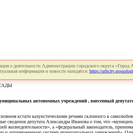
ция о деятельности Администрации городского округа «Город А
туальная информация и новости находятся:
https://arhcity.gosuslugi
 САДЫ
 муниципальных автономных учреждений , внесенный депутат
основном кстати казуистическими речами склонного к самолюбо
ые сведения депутата Александра Иванова о том, что «муницип
оей жизнедеятельности», а «федеральный законодатель, приним
ю и заторможенную систему муниципальных учреждений». Однако