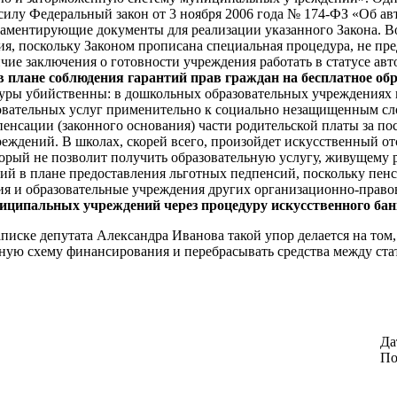
 силу Федеральный закон от 3 ноября 2006 года № 174-ФЗ «Об а
аментирующие документы для реализации указанного Закона. Во
, поскольку Законом прописана специальная процедура, не пре
личие заключения о готовности учреждения работать в статусе 
в плане соблюдения гарантий прав граждан на бесплатное об
дуры убийственны: в дошкольных образовательных учреждениях
овательных услуг применительно к социально незащищенным сл
енсации (законного основания) части родительской платы за по
ждений. В школах, скорей всего, произойдет искусственный отс
торый не позволит получить образовательную услугу, живущему 
ий в плане предоставления льготных педпенсий, поскольку пен
ия и образовательные учреждения других организационно-прав
иципальных учреждений через процедуру искусственного бан
записке депутата Александра Иванова такой упор делается на т
нную схему финансирования и перебрасывать средства между ста
Да
По