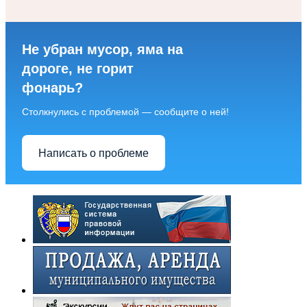
Не убран мусор, яма на
дороге, не горит
фонарь?
Столкнулись с проблемой — сообщите о ней!
Написать о проблеме