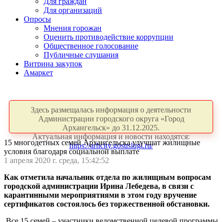
Для граждан
Для организаций
Опросы
Мнения горожан
Оценить противодействие коррупции
Общественное голосование
Публичные слушания
Витрина закупок
Амаркет
Здесь размещалась информация о деятельности
Администрации городского округа «Город
Архангельск» до 31.12.2025.
Актуальная информация и новости находятся:
15 многодетных семей Архангельска улучшат жилищные
https://arhcity.gosuslugi.ru/
условия благодаря социальной выплате
1 апреля 2020 г. среда, 15:42:52
Как отметила начальник отдела по жилищным вопросам
городской администрации Ирина Лебедева, в связи с
карантинными мероприятиями в этом году вручение
сертификатов состоялось без торжественной обстановки.
Все 15 семей – участники ведомственной целевой программы