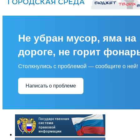
Не убран мусор, яма на
дороге, не горит фонар
Столкнулись с проблемой — сообщите о ней!
Написать о проблеме