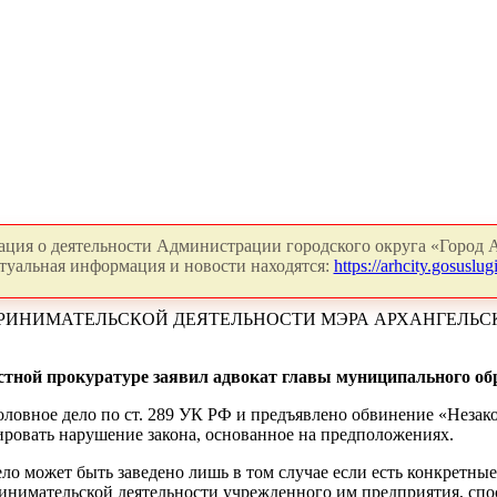
ция о деятельности Администрации городского округа «Город А
туальная информация и новости находятся:
https://arhcity.gosuslugi
ПРИНИМАТЕЛЬСКОЙ ДЕЯТЕЛЬНОСТИ МЭРА АРХАНГЕЛЬС
стной прокуратуре заявил адвокат главы муниципального об
оловное дело по ст. 289 УК РФ и предъявлено обвинение «Незако
ировать нарушение закона, основанное на предположениях.
ело может быть заведено лишь в том случае если есть конкретные
инимательской деятельности учрежденного им предприятия, спос