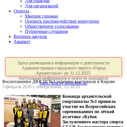
Для граждан
Для организаций
Опросы
Мнения горожан
Оценить противодействие коррупции
Общественное голосование
Публичные слушания
Витрина закупок
Амаркет
Здесь размещалась информация о деятельности
Администрации городского округа «Город
Архангельск» до 31.12.2025.
Актуальная информация и новости находятся:
Воспитанники ДЮСШ №1 успешно выступили в Кирове
https://arhcity.gosuslugi.ru/
3 февраля 2020 г. понедельник, 12:50:29
Команда архангельской
спортшколы №1 приняла
участие во Всероссийских
соревнованиях по лёгкой
атлетике «Кубок
Заслуженного мастера спорта
СССР, Заслуженного тренера