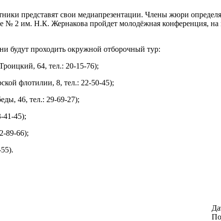
астники представят свои медиапрезентации. Члены жюри определ
ке № 2 им. Н.К. Жернакова пройдет молодёжная конференция, на
ни будут проходить окружной отборочный тур:
роицкий, 64, тел.: 20-15-76);
кой флотилии, 8, тел.: 22-50-45);
ы, 46, тел.: 29-69-27);
-41-45);
2-89-66);
55).
Да
По