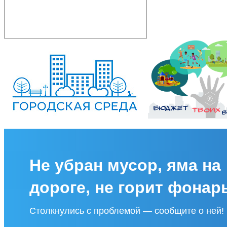
Не убран мусор, яма на
дороге, не горит фонар
Столкнулись с проблемой — сообщите о ней!