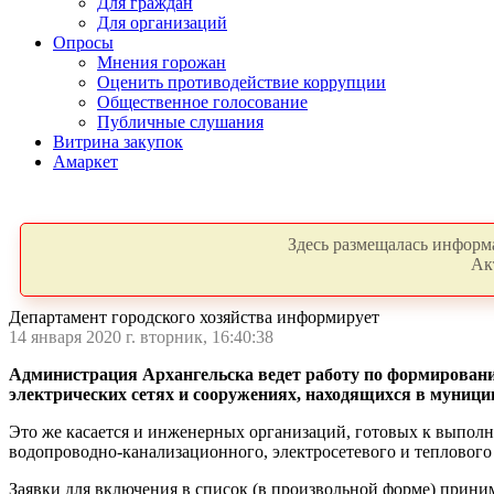
Для граждан
Для организаций
Опросы
Мнения горожан
Оценить противодействие коррупции
Общественное голосование
Публичные слушания
Витрина закупок
Амаркет
Здесь размещалась информа
Ак
Департамент городского хозяйства информирует
14 января 2020 г. вторник, 16:40:38
Администрация Архангельска ведет работу по формировани
электрических сетях и сооружениях, находящихся в муницип
Это же касается и инженерных организаций, готовых к выпол
водопроводно-канализационного, электросетевого и теплового 
Заявки для включения в список (в произвольной форме) принимаю