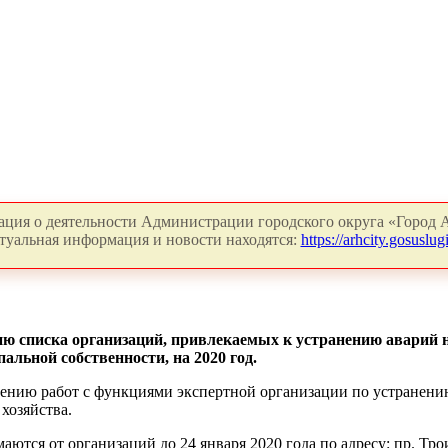
ция о деятельности Администрации городского округа «Город А
туальная информация и новости находятся:
https://arhcity.gosuslugi
ю списка организаций, привлекаемых к устранению аварий 
альной собственности, на 2020 год.
нению работ с функциями экспертной организации по устранени
хозяйства.
тся от организаций до 24 января 2020 года по адресу: пр. Троиц