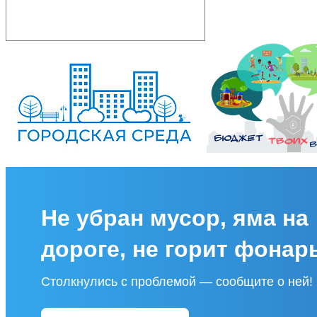
Не убран мусор, яма на
дороге, не горит фонар
Столкнулись с проблемой — сообщите о ней!