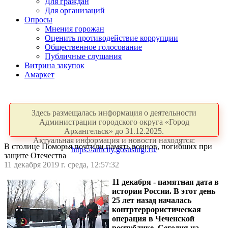
Для граждан
Для организаций
Опросы
Мнения горожан
Оценить противодействие коррупции
Общественное голосование
Публичные слушания
Витрина закупок
Амаркет
Здесь размещалась информация о деятельности
Администрации городского округа «Город
Архангельск» до 31.12.2025.
Актуальная информация и новости находятся:
В столице Поморья почтили память воинов, погибших при
https://arhcity.gosuslugi.ru/
защите Отечества
11 декабря 2019 г. среда, 12:57:32
11 декабря - памятная дата в
истории России. В этот день
25 лет назад началась
контртеррористическая
операция в Чеченской
республике. Сегодня на