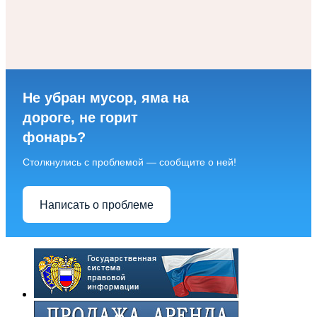
Не убран мусор, яма на
дороге, не горит
фонарь?
Столкнулись с проблемой — сообщите о ней!
Написать о проблеме