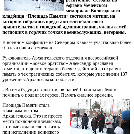
Афгано-Чеченском
мемориале Вологодского
кладбища «Площадь Памяти» состоялся митинг, на
который собрались представители областного
правительства и городской администрации, члены семей
погибших в горячих точках военнослужащих, ветераны.
В военном конфликте на Северном Кавказе участвовало более
9 тысяч наших земляков.
Руководитель Архангельского отделения всероссийской
организации «Боевое братство» Александр Браславец
отметил, что долг ветеранов боевых действий – сохранять
память о тех трагических событиях, которые унес жизни 137
уроженцев Архангельской области:
- Во имя будущих защитников нашей Родины мы будем
помнить о подвигах героев. Память сильнее времени.
Площадь Памяти стала
знаковым местом
Архангельска. Это не просто
место поклонения землякам,
которые отдали свою жизнь
при исполнении воинского