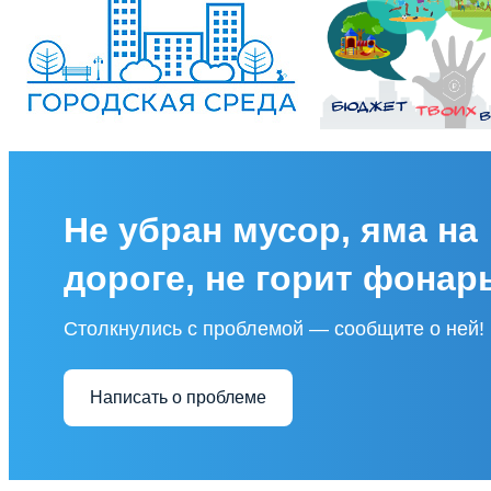
Не убран мусор, яма на
дороге, не горит фонар
Столкнулись с проблемой — сообщите о ней!
Написать о проблеме