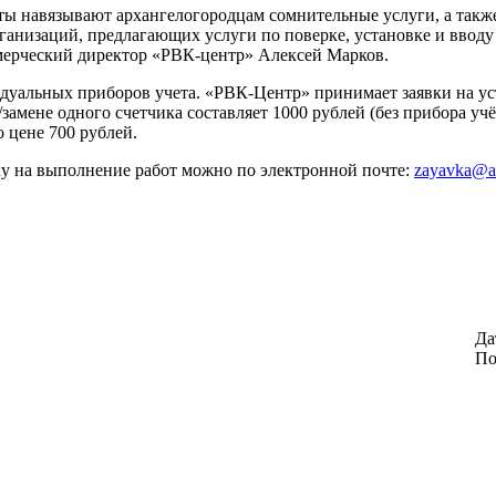
исты навязывают архангелогородцам сомнительные услуги, а так
рганизаций, предлагающих услуги по поверке, установке и ввод
ммерческий директор «РВК-центр» Алексей Марков.
идуальных приборов учета. «РВК-Центр» принимает заявки на у
амене одного счетчика составляет 1000 рублей (без прибора учё
 цене 700 рублей.
вку на выполнение работ можно по электронной почте:
zayavka@ar
Да
По