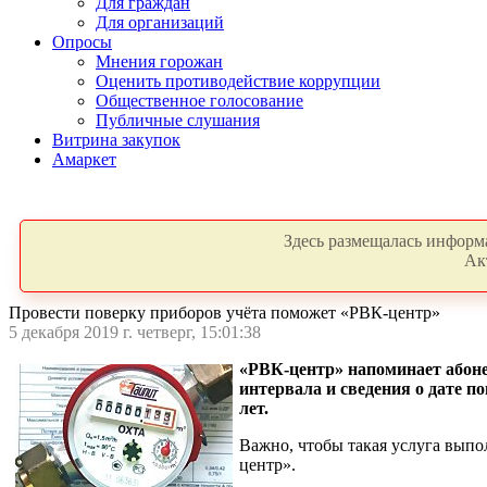
Для граждан
Для организаций
Опросы
Мнения горожан
Оценить противодействие коррупции
Общественное голосование
Публичные слушания
Витрина закупок
Амаркет
Здесь размещалась информа
Ак
Провести поверку приборов учёта поможет «РВК-центр»
5 декабря 2019 г. четверг, 15:01:38
«РВК-центр» напоминает абоне
интервала и сведения о дате п
лет.
Важно, чтобы такая услуга вып
центр».