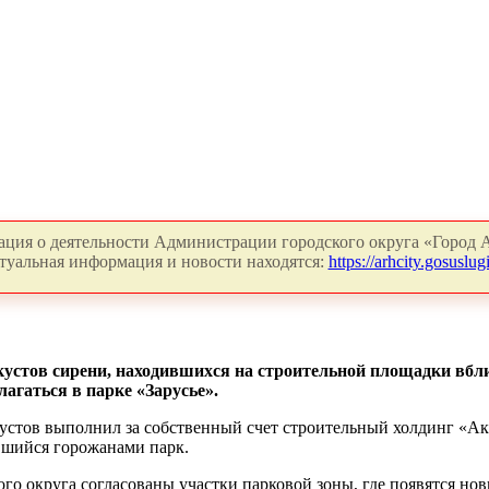
ция о деятельности Администрации городского округа «Город А
туальная информация и новости находятся:
https://arhcity.gosuslugi
 кустов сирени, находившихся на строительной площадки вб
лагаться в парке «Зарусье».
кустов выполнил за собственный счет строительный холдинг «А
вшийся горожанами парк.
о округа согласованы участки парковой зоны, где появятся нов