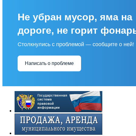
Не убран мусор, яма на
дороге, не горит фонар
Столкнулись с проблемой — сообщите о ней!
Написать о проблеме