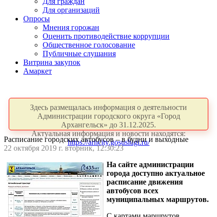
Для граждан
Для организаций
Опросы
Мнения горожан
Оценить противодействие коррупции
Общественное голосование
Публичные слушания
Витрина закупок
Амаркет
Здесь размещалась информация о деятельности
Администрации городского округа «Город
Архангельск» до 31.12.2025.
Актуальная информация и новости находятся:
Расписание городских автобусов – в будни и выходные
https://arhcity.gosuslugi.ru/
22 октября 2019 г. вторник, 12:30:23
На сайте администрации
города доступно актуальное
расписание движения
автобусов всех
муниципальных маршрутов.
С картами маршрутов,