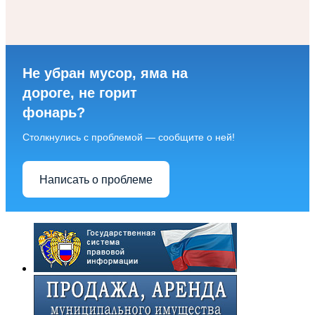
Не убран мусор, яма на
дороге, не горит
фонарь?
Столкнулись с проблемой — сообщите о ней!
Написать о проблеме