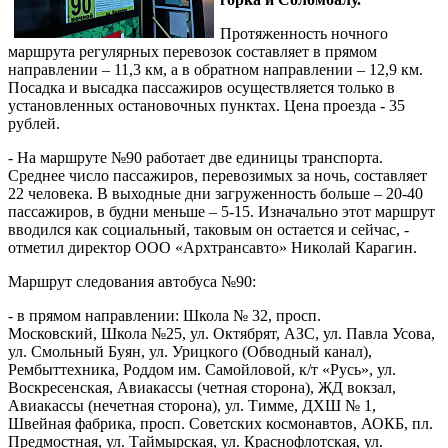
Протяженность ночного
маршрута регулярных перевозок составляет в прямом
направлении – 11,3 км, а в обратном направлении – 12,9 км.
Посадка и высадка пассажиров осуществляется только в
установленных остановочных пунктах. Цена проезда - 35
рублей.
- На маршруте №90 работает две единицы транспорта.
Среднее число пассажиров, перевозимых за ночь, составляет
22 человека. В выходные дни загруженность больше – 20-40
пассажиров, в будни меньше – 5-15. Изначально этот маршрут
вводился как социальный, таковым он остается и сейчас, -
отметил директор ООО «Архтрансавто» Николай Карагин.
Маршрут следования автобуса №90:
- в прямом направлении: Школа № 32, просп.
Московский, Школа №25, ул. Октябрят, АЗС, ул. Павла Усова,
ул. Смольный Буян, ул. Урицкого (Обводный канал),
Рембыттехника, Роддом им. Самойловой, к/т «Русь», ул.
Воскресенская, Авиакассы (четная сторона), ЖД вокзал,
Авиакассы (нечетная сторона), ул. Тимме, ДХШ № 1,
Швейная фабрика, просп. Советских космонавтов, АОКБ, пл.
Предмостная, ул. Таймырская, ул. Краснофлотская, ул.