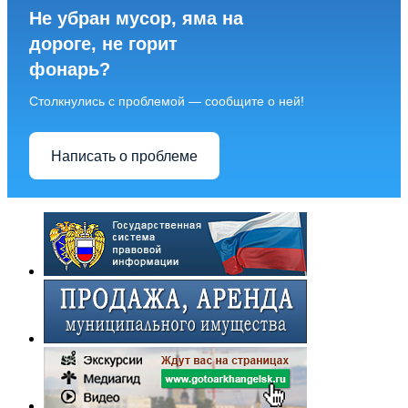
Не убран мусор, яма на
дороге, не горит
фонарь?
Столкнулись с проблемой — сообщите о ней!
Написать о проблеме