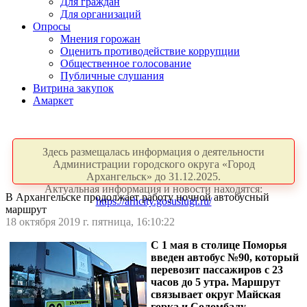
Для граждан
Для организаций
Опросы
Мнения горожан
Оценить противодействие коррупции
Общественное голосование
Публичные слушания
Витрина закупок
Амаркет
Здесь размещалась информация о деятельности
Администрации городского округа «Город
Архангельск» до 31.12.2025.
Актуальная информация и новости находятся:
В Архангельске продолжает работу ночной автобусный
https://arhcity.gosuslugi.ru/
маршрут
18 октября 2019 г. пятница, 16:10:22
С 1 мая в столице Поморья
введен автобус №90, который
перевозит пассажиров с 23
часов до 5 утра. Маршрут
связывает округ Майская
горка и Соломбалу.