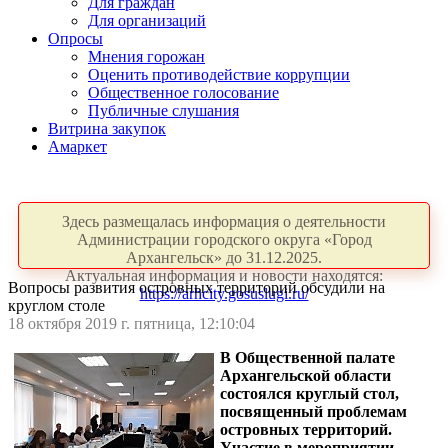
Для граждан
Для организаций
Опросы
Мнения горожан
Оценить противодействие коррупции
Общественное голосование
Публичные слушания
Витрина закупок
Амаркет
Здесь размещалась информация о деятельности
Администрации городского округа «Город
Архангельск» до 31.12.2025.
Актуальная информация и новости находятся:
Вопросы развития островных территорий обсудили на
https://arhcity.gosuslugi.ru/
круглом столе
18 октября 2019 г. пятница, 12:10:04
В Общественной палате
Архангельской области
состоялся круглый стол,
посвященный проблемам
островных территорий.
Участие в мероприятии