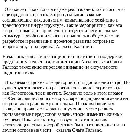
- Это касается как того, что уже реализовано, так и того, что
еще предстоит сделать. Затронуты такие важные
составляющие, как, допустим, коммунальное хозяйство и
транспортная инфраструктура. Такие мероприятия, как эта
встреча, помогают привлечь к процессу и региональные
структуры, чтобы они также включились в общее дело по
разработке и реализации проектов развития островных
территорий, - подчеркнул Алексей Калинин.
Начальник отдела инвестиционной политики и поддержки
предпринимательства администрации Архангельска Ольга
Гальвас также акцентировала внимание на актуальности
поднятой темы.
- Проблема островных территорий стоит достаточно остро. Но
существуют проекты по развитию островов в черте города –
как Кегострова, так и других. Большую роль в этом играют
ТОСы, большинство из которых зарегистрировано именно на
островных окраинах Архангельска. Проживающие там
граждане проявляют желание и умение вместе решить
поставленные перед собой задачи, чтобы изменить жизнь к
лучшему. Показатель тому – озвученная инициатива
кегостровцев, опыт которой может быть распространен и на
другие островные части, - сказала Ольга Гальвас.