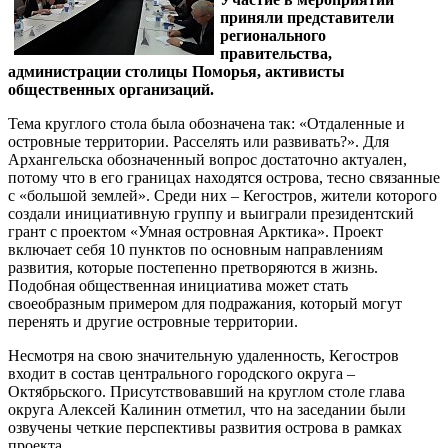
приняли представители
регионального
правительства,
администрации столицы Поморья, активисты
общественных организаций.
Тема круглого стола была обозначена так: «Отдаленные и
островные территории. Расселять или развивать?». Для
Архангельска обозначенный вопрос достаточно актуален,
потому что в его границах находятся острова, тесно связанные
с «большой землей». Среди них – Кегостров, жители которого
создали инициативную группу и выиграли президентский
грант с проектом «Умная островная Арктика». Проект
включает себя 10 пунктов по основным направлениям
развития, которые постепенно претворяются в жизнь.
Подобная общественная инициатива может стать
своеобразным примером для подражания, который могут
перенять и другие островные территории.
Несмотря на свою значительную удаленность, Кегостров
входит в состав центрального городского округа –
Октябрьского. Присутствовавший на круглом столе глава
округа Алексей Калинин отметил, что на заседании были
озвучены четкие перспективы развития острова в рамках
проекта.