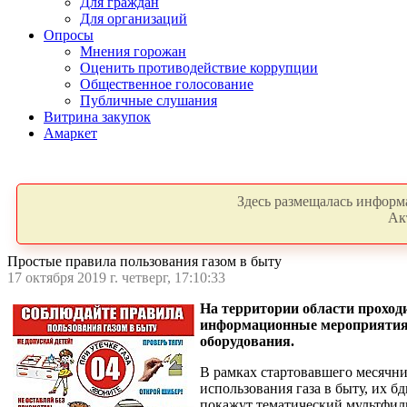
Для граждан
Для организаций
Опросы
Мнения горожан
Оценить противодействие коррупции
Общественное голосование
Публичные слушания
Витрина закупок
Амаркет
Здесь размещалась информа
Ак
Простые правила пользования газом в быту
17 октября 2019 г. четверг, 17:10:33
На территории области проход
информационные мероприятия, 
оборудования.
В рамках стартовавшего месячни
использования газа в быту, их б
покажут тематический мультфил