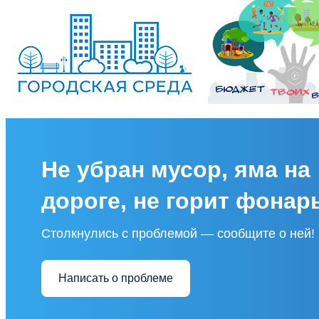
Не убран мусор, яма на
дороге, не горит фонар
Столкнулись с проблемой — сообщите о ней!
Написать о проблеме