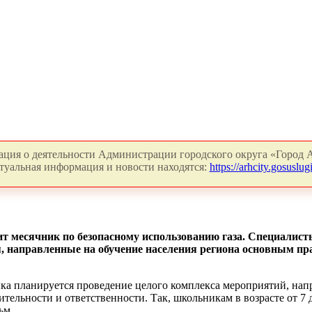
ция о деятельности Администрации городского округа «Город А
туальная информация и новости находятся:
https://arhcity.gosuslugi
ит месячник по безопасному использованию газа. Специалист
направленные на обучение населения региона основным пра
ка планируется проведение целого комплекса мероприятий, на
дительности и ответственности. Так, школьникам в возрасте от 7 
ьм.