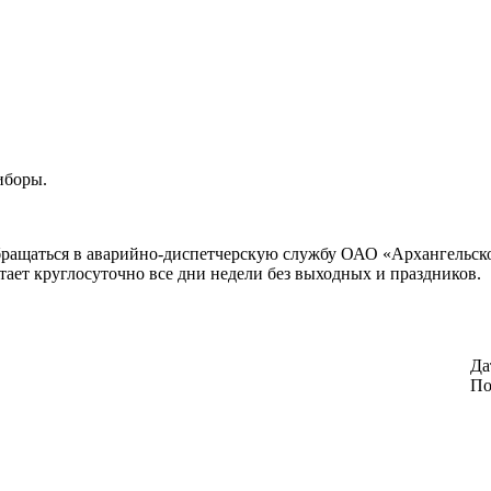
иборы.
обращаться в аварийно-диспетчерскую службу ОАО «Архангельско
ает круглосуточно все дни недели без выходных и праздников.
Да
По