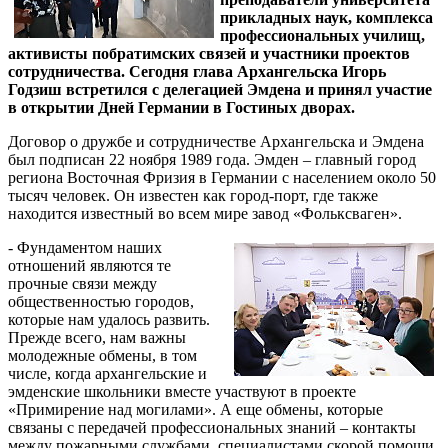
прикладных наук, комплекса
профессиональных училищ,
активисты побратимских связей и участники проектов
сотрудничества. Сегодня глава Архангельска Игорь
Годзиш встретился с делегацией Эмдена и принял участие
в открытии Дней Германии в Гостиных дворах.
Договор о дружбе и сотрудничестве Архангельска и Эмдена
был подписан 22 ноября 1989 года. Эмден – главный город
региона Восточная Фризия в Германии с населением около 50
тысяч человек. Он известен как город-порт, где также
находится известный во всем мире завод «Фольксваген».
- Фундаментом наших
отношений являются те
прочные связи между
общественностью городов,
которые нам удалось развить.
Прежде всего, нам важны
молодежные обмены, в том
числе, когда архангельские и
эмденские школьники вместе участвуют в проекте
«Примирение над могилами». А еще обмены, которые
связаны с передачей профессиональных знаний – контакты
между пожарными службами, специалистами скорой помощи.