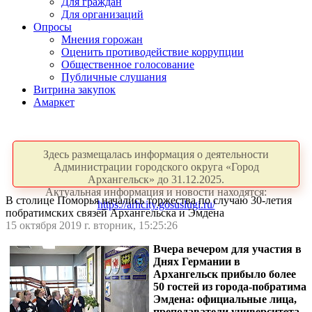
Для граждан
Для организаций
Опросы
Мнения горожан
Оценить противодействие коррупции
Общественное голосование
Публичные слушания
Витрина закупок
Амаркет
Здесь размещалась информация о деятельности
Администрации городского округа «Город
Архангельск» до 31.12.2025.
Актуальная информация и новости находятся:
В столице Поморья начались торжества по случаю 30-летия
https://arhcity.gosuslugi.ru/
побратимских связей Архангельска и Эмдена
15 октября 2019 г. вторник, 15:25:26
Вчера вечером для участия в
Днях Германии в
Архангельск прибыло более
50 гостей из города-побратима
Эмдена: официальные лица,
преподаватели университета