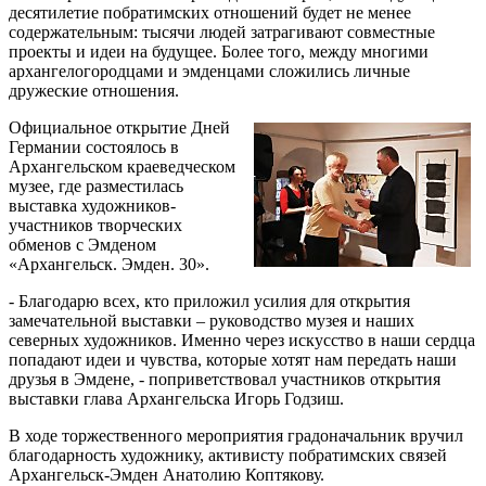
десятилетие побратимских отношений будет не менее
содержательным: тысячи людей затрагивают совместные
проекты и идеи на будущее. Более того, между многими
архангелогородцами и эмденцами сложились личные
дружеские отношения.
Официальное открытие Дней
Германии состоялось в
Архангельском краеведческом
музее, где разместилась
выставка художников-
участников творческих
обменов с Эмденом
«Архангельск. Эмден. 30».
- Благодарю всех, кто приложил усилия для открытия
замечательной выставки – руководство музея и наших
северных художников. Именно через искусство в наши сердца
попадают идеи и чувства, которые хотят нам передать наши
друзья в Эмдене, - поприветствовал участников открытия
выставки глава Архангельска Игорь Годзиш.
В ходе торжественного мероприятия градоначальник вручил
благодарность художнику, активисту побратимских связей
Архангельск-Эмден Анатолию Коптякову.