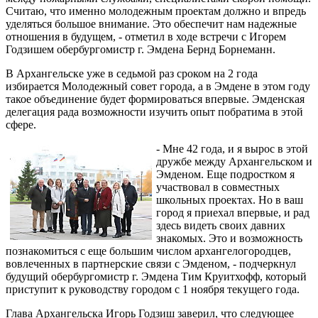
Считаю, что именно молодежным проектам должно и впредь
уделяться большое внимание. Это обеспечит нам надежные
отношения в будущем, - отметил в ходе встречи с Игорем
Годзишем обербургомистр г. Эмдена Бернд Борнеманн.
В Архангельске уже в седьмой раз сроком на 2 года
избирается Молодежный совет города, а в Эмдене в этом году
такое объединение будет формироваться впервые. Эмденская
делегация рада возможности изучить опыт побратима в этой
сфере.
- Мне 42 года, и я вырос в этой
дружбе между Архангельском и
Эмденом. Еще подростком я
участвовал в совместных
школьных проектах. Но в ваш
город я приехал впервые, и рад
здесь видеть своих давних
знакомых. Это и возможность
познакомиться с еще большим числом архангелогородцев,
вовлеченных в партнерские связи с Эмденом, - подчеркнул
будущий обербургомистр г. Эмдена Тим Круитхофф, который
приступит к руководству городом с 1 ноября текущего года.
Глава Архангельска Игорь Годзиш заверил, что следующее