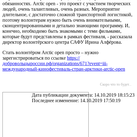
обязанностях. Arctic open - это проект с участием творческих
людей, очень талантливых, очень разных. Мероприятие
длительное, с достаточно сложной транспортной логистикой,
поэтому волонтерам нужно быть очень внимательными,
сконцентрированными и детально знающими программу. И,
конечно, необходимо быть знакомыми с теми фильмами,
которые будут представлены в рамках фестиваля, - рассказала
директор волонтёрского центра САФУ Ирина Алфёрова.
Стать волонтёром Arctic open просто – нужно
зарегистрироваться по ссылке
https://
добровольцыроссии.рф/organizations/671?event=iii-
международный-кинофестиваль-стран-арктики-arctic-open
Скоро что то будет...
Дата публикации документа: 14.10.2019 18:15:23
Последнее изменение: 14.10.2019 17:50:19