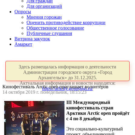
Для граждан
Для организаций
Опросы
Мнения горожан
Оценить противодействие коррупции
Общественное голосование
Публичные слушания
Витрина закупок
Амаркет
Здесь размещалась информация о деятельности
Администрации городского округа «Город
Архангельск» до 31.12.2025.
Актуальная информация и новости находятся:
Кинофестиваль Arctic open приглашает волонтёров
https://arhcity.gosuslugi.ru/
14 октября 2019 г. понедельник, 18:15:23
III Международный
кинофестиваль стран
Арктики Arctic open пройдёт
с 4 по 8 декабря.
Это социально-культурный
проект, объединяющий