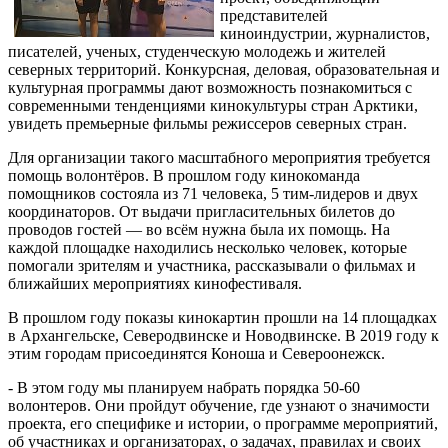
представителей
киноиндустрии, журналистов,
писателей, ученых, студенческую молодежь и жителей
северных территорий. Конкурсная, деловая, образовательная и
культурная программы дают возможность познакомиться с
современными тенденциями кинокультуры стран Арктики,
увидеть премьерные фильмы режиссеров северных стран.
Для организации такого масштабного мероприятия требуется
помощь волонтёров. В прошлом году кинокоманда
помощников состояла из 71 человека, 5 тим-лидеров и двух
координаторов. От выдачи пригласительных билетов до
проводов гостей — во всём нужна была их помощь. На
каждой площадке находились несколько человек, которые
помогали зрителям и участника, рассказывали о фильмах и
ближайших мероприятиях кинофестиваля.
В прошлом году показы кинокартин прошли на 14 площадках
в Архангельске, Северодвинске и Новодвинске. В 2019 году к
этим городам присоединятся Коноша и Североонежск.
- В этом году мы планируем набрать порядка 50-60
волонтеров. Они пройдут обучение, где узнают о значимости
проекта, его специфике и истории, о программе мероприятий,
об участниках и организаторах, о задачах, правилах и своих