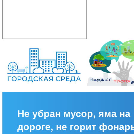
Не убран мусор, яма на
дороге, не горит фонар