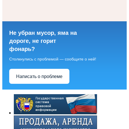
Не убран мусор, яма на
дороге, не горит
фонарь?
Столкнулись с проблемой — сообщите о ней!
Написать о проблеме