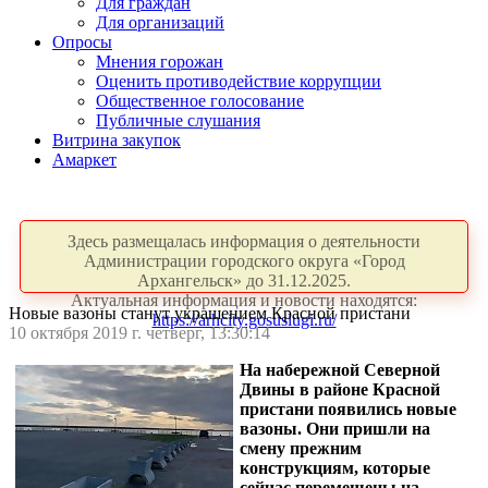
Для граждан
Для организаций
Опросы
Мнения горожан
Оценить противодействие коррупции
Общественное голосование
Публичные слушания
Витрина закупок
Амаркет
Здесь размещалась информация о деятельности
Администрации городского округа «Город
Архангельск» до 31.12.2025.
Актуальная информация и новости находятся:
Новые вазоны станут украшением Красной пристани
https://arhcity.gosuslugi.ru/
10 октября 2019 г. четверг, 13:30:14
На набережной Северной
Двины в районе Красной
пристани появились новые
вазоны. Они пришли на
смену прежним
конструкциям, которые
сейчас перемещены на