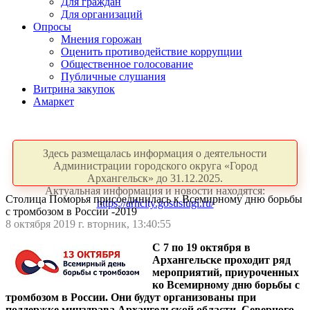
Для граждан
Для организаций
Опросы
Мнения горожан
Оценить противодействие коррупции
Общественное голосование
Публичные слушания
Витрина закупок
Амаркет
Здесь размещалась информация о деятельности
Администрации городского округа «Город
Архангельск» до 31.12.2025.
Актуальная информация и новости находятся:
Столица Поморья присоединилась к Всемирному дню борьбы
https://arhcity.gosuslugi.ru/
с тромбозом в России -2019
8 октября 2019 г. вторник, 13:40:55
С 7 по 19 октября в
Архангельске проходит ряд
мероприятий, приуроченных
ко Всемирному дню борьбы с
тромбозом в России. Они будут организованы при
поддержке минздрава Архангельской области, Северного