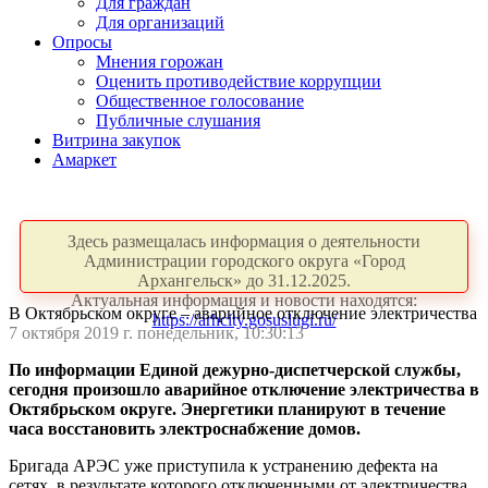
Для граждан
Для организаций
Опросы
Мнения горожан
Оценить противодействие коррупции
Общественное голосование
Публичные слушания
Витрина закупок
Амаркет
Здесь размещалась информация о деятельности
Администрации городского округа «Город
Архангельск» до 31.12.2025.
Актуальная информация и новости находятся:
В Октябрьском округе – аварийное отключение электричества
https://arhcity.gosuslugi.ru/
7 октября 2019 г. понедельник, 10:30:13
По информации Единой дежурно-диспетчерской службы,
сегодня произошло аварийное отключение электричества в
Октябрьском округе. Энергетики планируют в течение
часа восстановить электроснабжение домов.
Бригада АРЭС уже приступила к устранению дефекта на
сетях, в результате которого отключенными от электричества