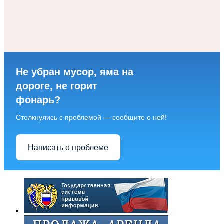
Не убран мусор, яма на
дороге, не горит
фонарь?
Столкнулись с проблемой — сообщите о ней!
Написать о проблеме