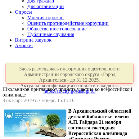
Для граждан
Для организаций
Опросы
Мнения горожан
Оценить противодействие коррупции
Общественное голосование
Публичные слушания
Витрина закупок
Амаркет
Здесь размещалась информация о деятельности
Администрации городского округа «Город
Архангельск» до 31.12.2025.
Актуальная информация и новости находятся:
Школьников приглашают принять участие во всероссийской
https://arhcity.gosuslugi.ru/
олимпиаде
3 октября 2019 г. четверг, 15:15:16
В Архангельской областной
детской библиотеке имени
А.П. Гайдара 21 ноября
состоится ежегодная
Всероссийская олимпиада
«Символы России».