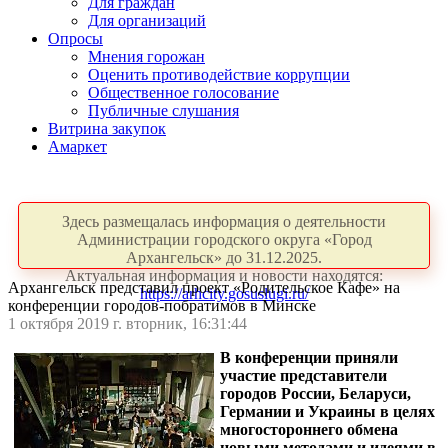
Для граждан
Для организаций
Опросы
Мнения горожан
Оценить противодействие коррупции
Общественное голосование
Публичные слушания
Витрина закупок
Амаркет
Здесь размещалась информация о деятельности
Администрации городского округа «Город
Архангельск» до 31.12.2025.
Актуальная информация и новости находятся:
Архангельск представил проект «Родительское Кафе» на
https://arhcity.gosuslugi.ru/
конференции городов-побратимов в Минске
1 октября 2019 г. вторник, 16:31:44
В конференции приняли
участие представители
городов России, Беларуси,
Германии и Украины в целях
многостороннего обмена
новыми методами и идеями в