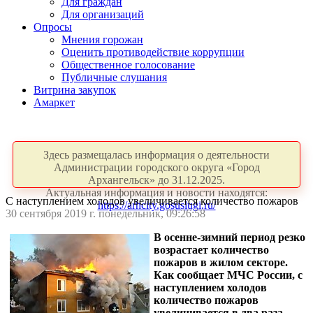
Для граждан
Для организаций
Опросы
Мнения горожан
Оценить противодействие коррупции
Общественное голосование
Публичные слушания
Витрина закупок
Амаркет
Здесь размещалась информация о деятельности
Администрации городского округа «Город
Архангельск» до 31.12.2025.
Актуальная информация и новости находятся:
С наступлением холодов увеличивается количество пожаров
https://arhcity.gosuslugi.ru/
30 сентября 2019 г. понедельник, 09:26:58
В осенне-зимний период резко
возрастает количество
пожаров в жилом секторе.
Как сообщает МЧС России, с
наступлением холодов
количество пожаров
увеличивается в два раза.