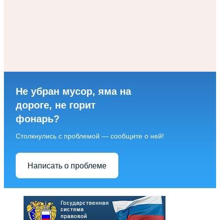
Не убран мусор, яма на
дороге, не горит
фонарь?
Столкнулись с проблемой — сообщите о ней!
Написать о проблеме