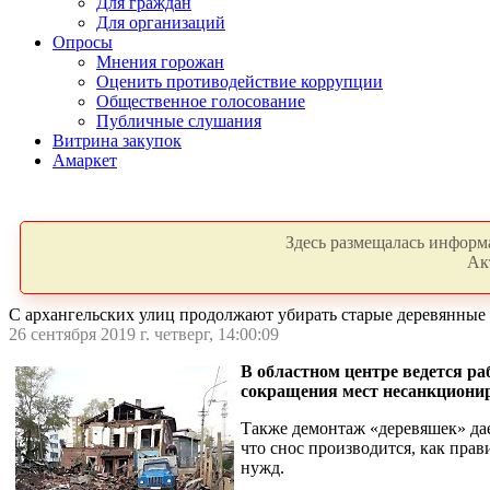
Для граждан
Для организаций
Опросы
Мнения горожан
Оценить противодействие коррупции
Общественное голосование
Публичные слушания
Витрина закупок
Амаркет
Здесь размещалась информа
Ак
С архангельских улиц продолжают убирать старые деревянные
26 сентября 2019 г. четверг, 14:00:09
В областном центре ведется ра
сокращения мест несанкционир
Также демонтаж «деревяшек» дае
что снос производится, как прав
нужд.