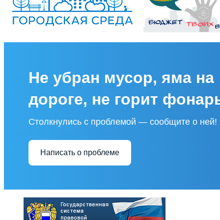
Не убран мусор, яма на
дороге, не горит фонар
Столкнулись с проблемой — сообщите о ней!
Написать о проблеме