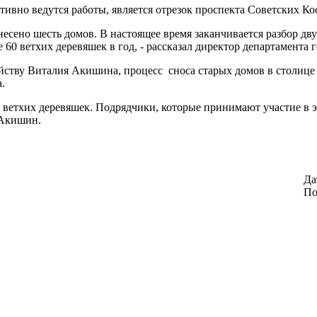
активно ведутся работы, является отрезок проспекта Советских 
снесено шесть домов. В настоящее время заканчивается разбор дв
 60 ветхих деревяшек в год, - рассказал директор департамента
зяйству Виталия Акишина, процесс сноса старых домов в столи
.
а ветхих деревяшек. Подрядчики, которые принимают участие в э
й Акишин.
Да
По