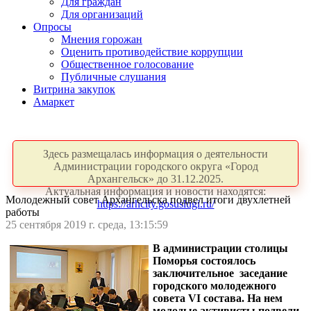
Для граждан
Для организаций
Опросы
Мнения горожан
Оценить противодействие коррупции
Общественное голосование
Публичные слушания
Витрина закупок
Амаркет
Здесь размещалась информация о деятельности
Администрации городского округа «Город
Архангельск» до 31.12.2025.
Актуальная информация и новости находятся:
Молодежный совет Архангельска подвел итоги двухлетней
https://arhcity.gosuslugi.ru/
работы
25 сентября 2019 г. среда, 13:15:59
В администрации столицы
Поморья состоялось
заключительное заседание
городского молодежного
совета VI состава. На нем
молодые активисты подвели