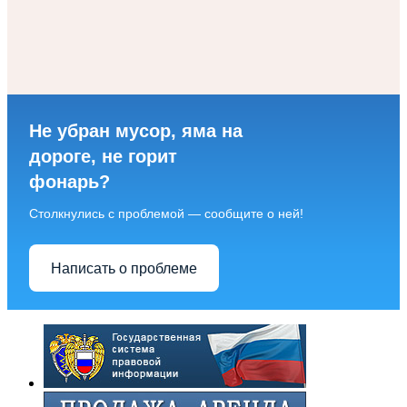
Не убран мусор, яма на
дороге, не горит
фонарь?
Столкнулись с проблемой — сообщите о ней!
Написать о проблеме