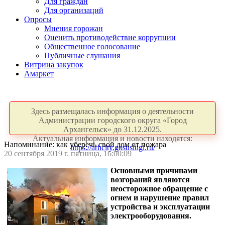
Для граждан
Для организаций
Опросы
Мнения горожан
Оценить противодействие коррупции
Общественное голосование
Публичные слушания
Витрина закупок
Амаркет
Здесь размещалась информация о деятельности
Администрации городского округа «Город
Архангельск» до 31.12.2025.
Актуальная информация и новости находятся:
Напоминание: как уберечь свой дом от пожара
https://arhcity.gosuslugi.ru/
20 сентября 2019 г. пятница, 16:00:09
Основными причинами
возгораний являются
неосторожное обращение с
огнем и нарушение правил
устройства и эксплуатации
электрооборудования.