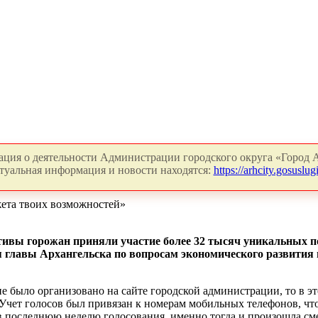
ция о деятельности Администрации городского округа «Город А
туальная информация и новости находятся:
https://arhcity.gosuslugi
жета твоих возможностей»
ативы горожан приняли участие более 32 тысяч уникальных п
я главы Архангельска по вопросам экономического развити
 было организовано на сайте городской администрации, то в это
Учет голосов был привязан к номерам мобильных телефонов, ч
 последнюю неделю голосования, именно тогда и произошла см