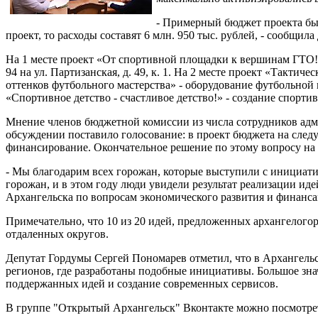
- Примерный бюджет проекта был
проект, то расходы составят 6 млн. 950 тыс. рублей, - сообщи
На 1 месте проект «От спортивной площадки к вершинам ГТО!
94 на ул. Партизанская, д. 49, к. 1. На 2 месте проект «Такт
оттенков футбольного мастерства» - оборудование футбольной 
«Спортивное детство - счастливое детство!» - создание спорт
Мнение членов бюджетной комиссии из числа сотрудников адм
обсуждении поставило голосование: в проект бюджета на след
финансирование. Окончательное решение по этому вопросу на
- Мы благодарим всех горожан, которые выступили с инициати
горожан, и в этом году люди увидели результат реализации ид
Архангельска по вопросам экономического развития и финан
Примечательно, что 10 из 20 идей, предложенных архангелого
отдаленных округов.
Депутат Гордумы Сергей Пономарев отметил, что в Архангельс
регионов, где разработаны подобные инициативы. Большое зна
поддержанных идей и создание современных сервисов.
В группе "Открытый Архангельск" Вконтакте можно посмотр