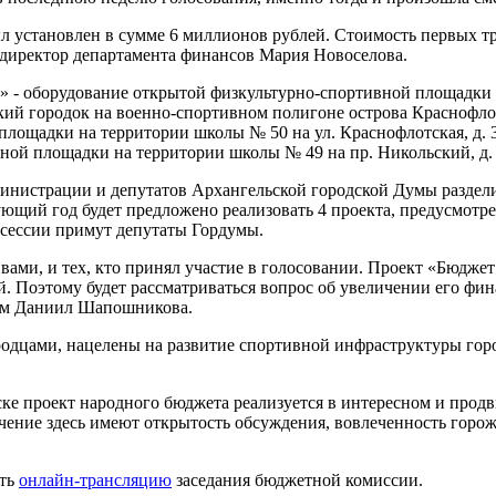
 установлен в сумме 6 миллионов рублей. Стоимость первых тре
ла директор департамента финансов Мария Новоселова.
» - оборудование открытой физкультурно-спортивной площадки 
ический городок на военно-спортивном полигоне острова Краснофл
площадки на территории школы № 50 на ул. Краснофлотская, д. 3
ивной площадки на территории школы № 49 на пр. Никольский, д. 
инистрации и депутатов Архангельской городской Думы раздел
ующий год будет предложено реализовать 4 проекта, предусмотр
 сессии примут депутаты Гордумы.
вами, и тех, кто принял участие в голосовании. Проект «Бюдже
ей. Поэтому будет рассматриваться вопрос об увеличении его фи
сам Даниил Шапошникова.
родцами, нацелены на развитие спортивной инфраструктуры гор
ке проект народного бюджета реализуется в интересном и продв
чение здесь имеют открытость обсуждения, вовлеченность горо
еть
онлайн-трансляцию
заседания бюджетной комиссии.