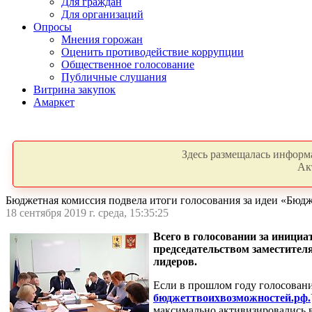
Для граждан
Для организаций
Опросы
Мнения горожан
Оценить противодействие коррупции
Общественное голосование
Публичные слушания
Витрина закупок
Амаркет
Здесь размещалась информа
Ак
Бюджетная комиссия подвела итоги голосования за идеи «Бюд
18 сентября 2019 г. среда, 15:35:25
Всего в голосовании за иници
председательством заместител
лидеров.
Если в прошлом году голосование
бюджеттвоихвозможностей.рф.
максимально активизировались в