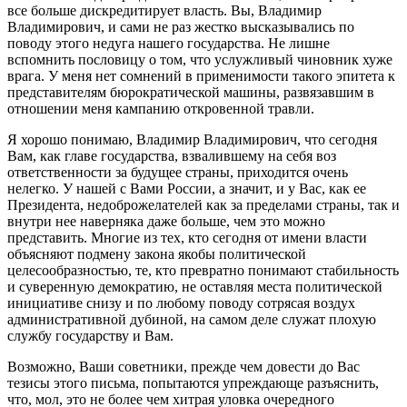
все больше дискредитирует власть. Вы, Владимир
Владимирович, и сами не раз жестко высказывались по
поводу этого недуга нашего государства. Не лишне
вспомнить пословицу
о том, что услужливый чиновник хуже
врага. У меня нет сомнений в применимости такого эпитета к
представителям бюрократической машины, развязавшим в
отношении меня кампанию откровенной травли.
Я хорошо понимаю, Владимир Владимирович, что сегодня
Вам, как главе государства, взвалившему на себя воз
ответственности за будущее страны, приходится очень
нелегко. У нашей с Вами России, а значит, и у Вас, как ее
Президента, недоброжелателей как за пределами страны, так и
внутри нее наверняка даже больше, чем это можно
представить. Многие из тех, кто сегодня от имени власти
объясняют подмену закона якобы политической
целесообразностью, те, кто превратно понимают стабильность
и суверенную демократию, не оставляя места политической
инициативе снизу и по любому поводу сотрясая воздух
административной дубиной, на самом деле служат плохую
службу государству и Вам.
Возможно, Ваши советники, прежде чем довести до Вас
тезисы этого письма, попытаются упреждающе разъяснить,
что, мол, это не более чем хитрая уловка очередного