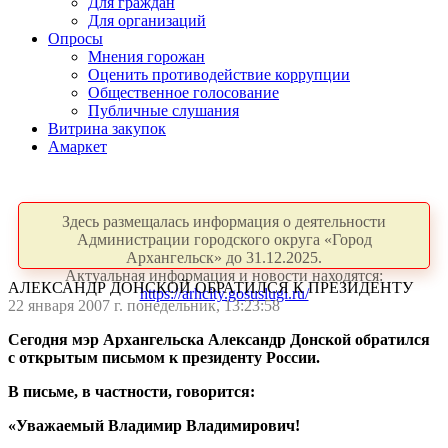
Для граждан
Для организаций
Опросы
Мнения горожан
Оценить противодействие коррупции
Общественное голосование
Публичные слушания
Витрина закупок
Амаркет
Здесь размещалась информация о деятельности
Администрации городского округа «Город
Архангельск» до 31.12.2025.
Актуальная информация и новости находятся:
АЛЕКСАНДР ДОНСКОЙ ОБРАТИЛСЯ К ПРЕЗИДЕНТУ
https://arhcity.gosuslugi.ru/
22 января 2007 г. понедельник, 13:23:58
Сегодня мэр Архангельска Александр Донской обратился
с открытым письмом к президенту России.
В письме, в частности, говорится:
«Уважаемый Владимир Владимирович!