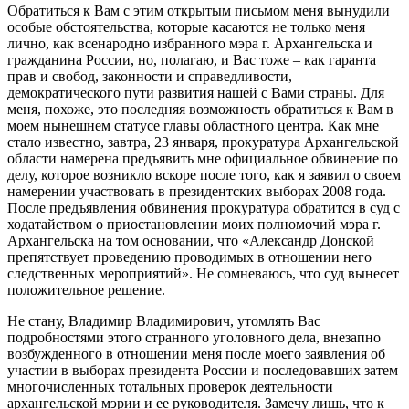
Обратиться к Вам с этим открытым письмом меня вынудили
особые обстоятельства, которые касаются не только меня
лично, как всенародно избранного мэра г. Архангельска и
гражданина России, но, полагаю, и Вас тоже – как гаранта
прав и свобод, законности и справедливости,
демократического пути развития нашей с Вами страны. Для
меня, похоже, это последняя возможность обратиться к Вам в
моем нынешнем статусе главы областного центра. Как мне
стало известно, завтра, 23
января, прокуратура Архангельской
области намерена предъявить мне официальное обвинение по
делу, которое возникло вскоре после того, как я заявил о своем
намерении участвовать в президентских выборах 2008 года.
После предъявления обвинения прокуратура обратится в суд с
ходатайством о приостановлении моих полномочий мэра г.
Архангельска на том основании, что «Александр Донской
препятствует проведению проводимых в отношении него
следственных мероприятий». Не сомневаюсь, что суд вынесет
положительное решение.
Не стану, Владимир Владимирович, утомлять Вас
подробностями этого странного уголовного дела, внезапно
возбужденного в отношении меня после моего заявления об
участии в выборах президента России и последовавших затем
многочисленных тотальных проверок деятельности
архангельской мэрии и ее руководителя. Замечу лишь, что к