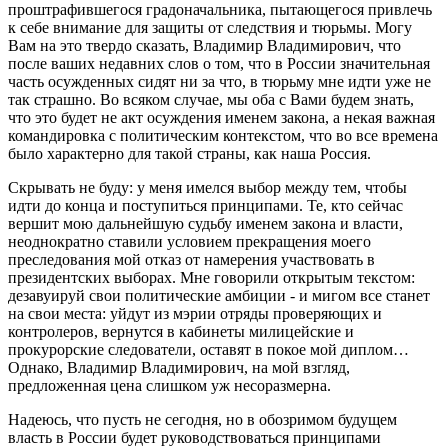
проштрафившегося градоначальника, пытающегося привлечь
к себе внимание для защиты от следствия и тюрьмы. Могу
Вам на это твердо сказать, Владимир Владимирович, что
после ваших недавних слов о том, что в России значительная
часть осужденных сидят ни за что, в тюрьму мне идти уже не
так страшно. Во всяком случае, мы оба с Вами будем знать,
что это будет не акт осуждения именем закона, а некая важная
командировка с политическим контекстом, что во все времена
было характерно для такой страны, как наша Россия.
Скрывать не буду: у меня имелся выбор между тем, чтобы
идти до конца и поступиться принципами. Те, кто сейчас
вершит мою дальнейшую судьбу именем закона и власти,
неоднократно ставили условием прекращения моего
преследования мой отказ от намерения участвовать в
президентских выборах. Мне говорили открытым текстом:
дезавуируй свои политические амбиции - и мигом все станет
на свои места: уйдут из мэрии отряды проверяющих и
контролеров, вернутся в кабинеты милицейские и
прокурорские следователи, оставят в покое мой диплом…
Однако, Владимир Владимирович, на мой взгляд,
предложенная цена слишком уж несоразмерна.
Надеюсь, что пусть не сегодня, но в обозримом будущем
власть в России будет руководствоваться принципами