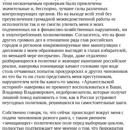
этим нескончаемым проверкам были привлечены
значительные и, бесспорно, лучшие силы различных
контролирующих органов. Но на выходе всей этой без
преувеличения громадной межведомственной работы ее
исполнители так и не смогли уличить меня и моих
подчиненных ни в финансово-хозяйственных нарушениях, ни
в злоупотреблениях полномочиями. Согласитесь, что на фоне
других громких дел в отношении ряда глав российских
городов и регионов инкриминируемые мне манипуляции с
дипломом о моем образовании выглядят в глазах избирателей,
по меньшей мере несерьезно. Люди, даже отдаленно
разбирающиеся в политике и знающие нынешние российские
реалии, наверняка понимающе качают головами при виде
столь отчаянных попыток прокурорских и других чиновников
во что бы то ни стало представить меня преступником,
нарушителем хотя бы какого-то закона. «Архангельской
историей» наверняка не преминут воспользоваться и Ваши,
Владимир Владимирович, недоброжелатели, которые получат
лишний повод напомнить о том, как в России устраняют
неугодных политиков, решившихся на самостоятельные шаги.
Собственно говоря, то, что сейчас происходит вокруг меня с
подачи чиновников разного ранга, с таким рвением
«зачищающих» политическое поле перед выборным циклом,
полностью подтверждает мое мнение о том, что бюрократия