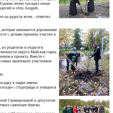
ь Годзиш лично посадил юные
одосий и отец Андрей.
о на радость всем, - отметил
, которая занимается дорожными
сте с детьми приняли участие в
, их родители и педагоги
венности округа Майская горка.
нием к проекту. Вместе с
 самых маленьких участников
а.
осадку в парке имени
соседи», студотряды и учащиеся
аной Скомороховой и депутатом
епких саженцев березы.