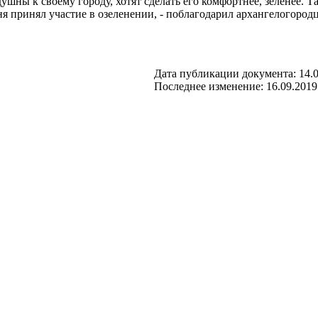
ушны к своему городу, хотят сделать его комфортнее, зеленее.
ня принял участие в озеленении, - поблагодарил архангелогород
Дата публикации документа: 14.0
Последнее изменение: 16.09.2019