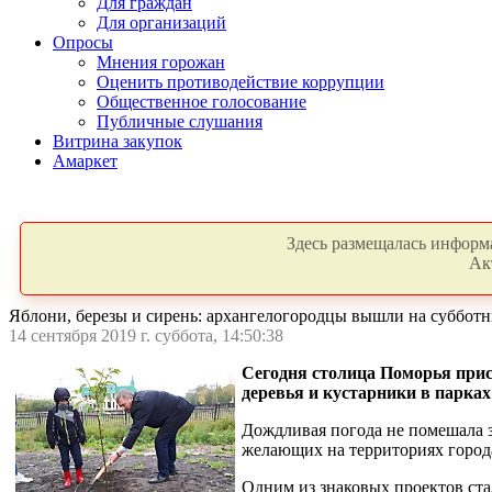
Для граждан
Для организаций
Опросы
Мнения горожан
Оценить противодействие коррупции
Общественное голосование
Публичные слушания
Витрина закупок
Амаркет
Здесь размещалась информа
Ак
Яблони, березы и сирень: архангелогородцы вышли на суббот
14 сентября 2019 г. суббота, 14:50:38
Сегодня столица Поморья прис
деревья и кустарники в парках
Дождливая погода не помешала з
желающих на территориях город
Одним из знаковых проектов ста