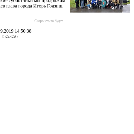
 Такие субботники мы продолжим
цев глава города Игорь Годзиш.
Скоро что то будет...
9.2019 14:50:38
 15:53:56