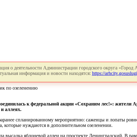
ция о деятельности Администрации городского округа «Город А
туальная информация и новости находятся:
https://arhcity.gosuslugi
ник по озеленению
оединилась к федеральной акции «Сохраним лес!»: жители А
 и аллеях.
аранее спланированному мероприятию: саженцы и лопаты ровно
а, которые нуждаются в дополнительном озеленении.
ла высадка яблоневой аллеи на проспекте Ленинградский. В рам