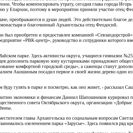
блони. Чтобы компенсировать утрату, сегодня глава города Игор
ию у Епархии, поэтому в мероприятии приняли участие отец Фе
шне, преображаются и души людей. Это действительно благое дел
монастыря и благочинный Архангельска отец Феодосий.
ни был приобретен и предоставлен компанией «Севзапдорстрой»
едприятие «РВК-центр», руководство и сотрудники которого вме
 Майском парке. Здесь активисты округа, учащиеся гимназии №25
дея дополнить парковую зону кустарниками принадлежит общест
ование комфортной городской среды», а саженцы станут дополне
талием Акишиным посадил первое в своей жизни дерево один из
м буду гулять в парке и посмотрю, как оно живет, - рассказал Саш
азвитию экономики и финансам Даниил Шапошников курировал п
щественного совета Октябрьского округа, организации «Добрые 
ябины.
местителем главы Архангельска по социальным вопросам Светл
нимались озеленением парка «Зарусье». Здесь появился ряд кр