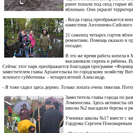
ранее попали под свод старые я
яблоньки. Они украсят территор
- Когда город преображается вне
наместник Антониево-Сийского 
21 саженец четырех сортов ябло
ремонтами. Помощь оказало и пр
посадке.
В это же время работа кипела в
высаживали сирень и рябины. И
Сейчас этот парк преображается благодаря программе «Формир
заместителем главы Архангельска по городскому хозяйству Ви
зеленого субботника - четырехлетний Александр.
- Я тоже садил здесь дерево. Только лопата очень тяжелая. Пото
Заместитель главы города по р
Ломоносова. Здесь активисты об
школы №2 высадили березы и р
Ученики школы №17 вместе с за
Гордумы Сергеем Пономаревым за