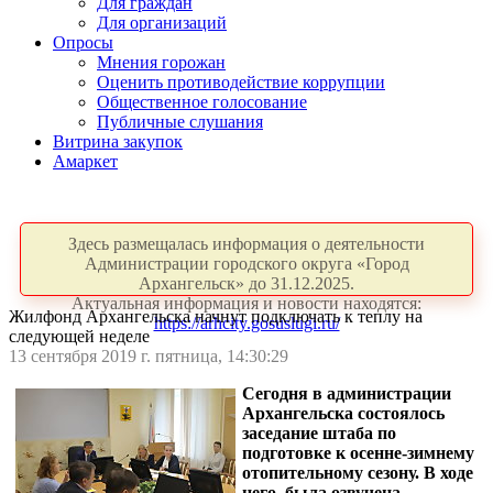
Для граждан
Для организаций
Опросы
Мнения горожан
Оценить противодействие коррупции
Общественное голосование
Публичные слушания
Витрина закупок
Амаркет
Здесь размещалась информация о деятельности
Администрации городского округа «Город
Архангельск» до 31.12.2025.
Актуальная информация и новости находятся:
Жилфонд Архангельска начнут подключать к теплу на
https://arhcity.gosuslugi.ru/
следующей неделе
13 сентября 2019 г. пятница, 14:30:29
Сегодня в администрации
Архангельска состоялось
заседание штаба по
подготовке к осенне-зимнему
отопительному сезону. В ходе
него была озвучена