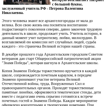
с большой буквы,
заслуженный учитель РФ - Петрова Валентина
Николаевна.
Этого человека знают все архангелогородцы от мала до
велика. Всю свою жизнь она посвятила воспитанию
подрастающего поколения северян, давно закончив трудовую
деятельность в школе, продолжает учить. Учитель истории, в
данный момент учит патриотизму, любви, милосердию. В
возглавляемой ею комиссии нет случайных людей, судьба
каждого - это страничка Великой истории нашей страны.
В декабре прошлого года Архангельским городским Советом
ветеранов дан старт Общероссийской патриотической акции
"Знамя Победы", которая шагнула в Архангельские школы.
Копия Знамени Победы торжественно вручается в каждой
школе, сопровождается почетным караулом, в передаче
Знамени принимают участие ветераны Великой
Отечественной войны, труда, Вооруженных Сил и
правоохранительных органов. Проходят торжественные
памятные линейки, оформляются тематические стенды, дети
вместе с педагогами очень серьезно готовятся к встрече
почетных гостей и Знамени Победы. Каждое мероприятие
оформлено концертными и творческими номерами. При