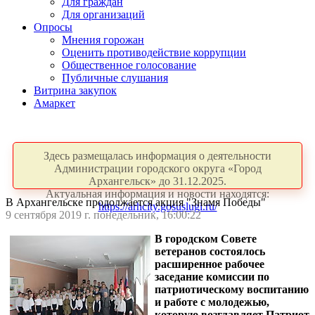
Для граждан
Для организаций
Опросы
Мнения горожан
Оценить противодействие коррупции
Общественное голосование
Публичные слушания
Витрина закупок
Амаркет
Здесь размещалась информация о деятельности
Администрации городского округа «Город
Архангельск» до 31.12.2025.
Актуальная информация и новости находятся:
В Архангельске продолжается акция "Знамя Победы"
https://arhcity.gosuslugi.ru/
9 сентября 2019 г. понедельник, 16:00:22
В городском Совете
ветеранов состоялось
расширенное рабочее
заседание комиссии по
патриотическому воспитанию
и работе с молодежью,
которую возглавляет Патриот