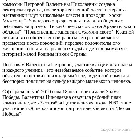
комиссии Петровой Валентины Николаевны создана
лекторская группа, после торжественной части, ветераны-
наставники идут в школьные классы и проводят "Уроки
Мужества". У каждого определенная тема для общения с
ребятами, например: "Герои Советского Союза Архангельской
области", "Нравственные заповеди Сухомлинского". Красной
линией всей общественной работы ветеранов является
преемственность поколений, передача положительного
жизненного опыта, на реальных судьбах дети знакомятся с
историей малой Родины и всей Страны.
По словам Валентины Петровой, участие в акции для школы
и каждого ученика - это незабываемое событие, которое
обязательно оставит неизгладимый след в детской памяти и
бесспорно повлияет на судьбу каждого маленького человека.
С февраля по май 2019 года 18 школ принимали Знамя
Победы. Валентина Николаевна озвучила рабочий план
комиссии и уже 27 сентября Цигломенская школа №69 станет
участницей Общероссийской патриотической акции "Знамя
Победы".
Скоро что то будет...