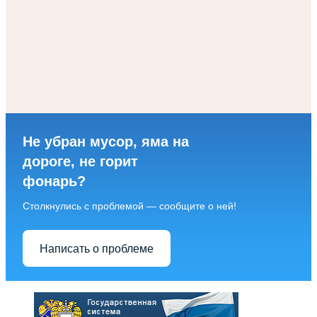
Не убран мусор, яма на
дороге, не горит
фонарь?
Столкнулись с проблемой — сообщите о ней!
Написать о проблеме