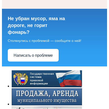
Не убран мусор, яма на
дороге, не горит
фонарь?
Столкнулись с проблемой — сообщите о ней!
Написать о проблеме