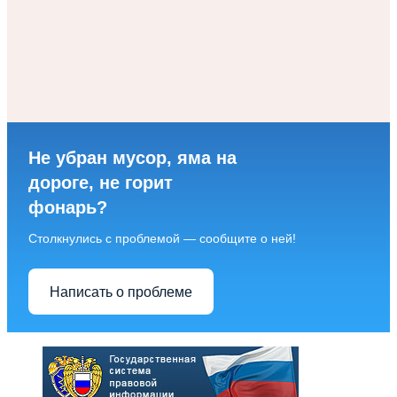
Не убран мусор, яма на
дороге, не горит
фонарь?
Столкнулись с проблемой — сообщите о ней!
Написать о проблеме