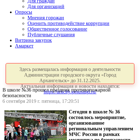
Для граждан
Для организаций
Опросы
Мнения горожан
Оценить противодействие коррупции
Общественное голосование
Публичные слушания
Витрина закупок
Амаркет
Здесь размещалась информация о деятельности
Администрации городского округа «Город
Архангельск» до 31.12.2025.
Актуальная информация и новости находятся:
В школе №36 прошел праздник противопожарной
https://arhcity.gosuslugi.ru/
безопасности
6 сентября 2019 г. пятница, 17:20:51
Сегодня в школе № 36
состоялось мероприятие,
организованное
региональным управлением
МЧС России в рамках
месячника по безопасности