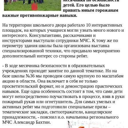
детей. Его целью было
привить юным горожанам
важные противопожарные навыки.
На территории школьного двора работало 10 интерактивных
площадок, на которых учащиеся могли узнать много нового и
интересного. Консультантами, рассказчиками и
инструкторами выступали сотрудники МЧС. К тому же по
периметру здания школы была организована выставка
специализированной техники, что придавало мероприятию
дополнительный интерес со стороны ребят.
- В ходе месячника безопасности в образовательных
учреждениях проходят занятие по данной тематике. Но на
базе школы №36 мы проводим самую крупную по масштабам
акцию в области. Она включает в себя не только
просветительский формат, но и демонстрацию практических
навыков. Еще одна особенность состоит в том, что сами дети
могут непосредственно поучаствовать в процессе, взяв в руки
пожарный рукав или огнетушитель. Для самых умелых и
активных ребят мы подготовили специальные призы –
тематические закладки, светоотражатели, канцелярские
принадлежности, - пояснил и.о. начальника регионального
МЧС Александр Бахтин.