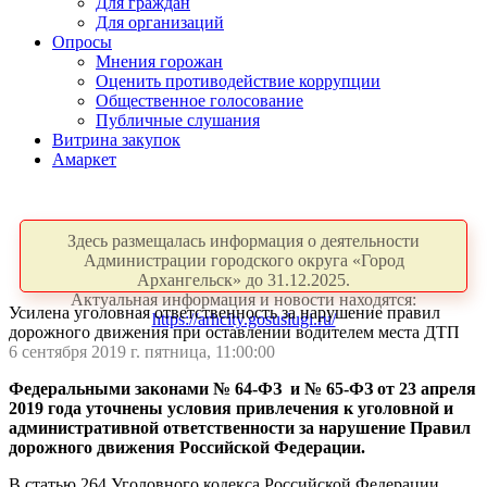
Для граждан
Для организаций
Опросы
Мнения горожан
Оценить противодействие коррупции
Общественное голосование
Публичные слушания
Витрина закупок
Амаркет
Здесь размещалась информация о деятельности
Администрации городского округа «Город
Архангельск» до 31.12.2025.
Актуальная информация и новости находятся:
Усилена уголовная ответственность за нарушение правил
https://arhcity.gosuslugi.ru/
дорожного движения при оставлении водителем места ДТП
6 сентября 2019 г. пятница, 11:00:00
Федеральными законами № 64-ФЗ и № 65-ФЗ от 23 апреля
2019 года уточнены условия привлечения к уголовной и
административной ответственности за нарушение Правил
дорожного движения Российской Федерации.
В статью 264 Уголовного кодекса Российской Федерации