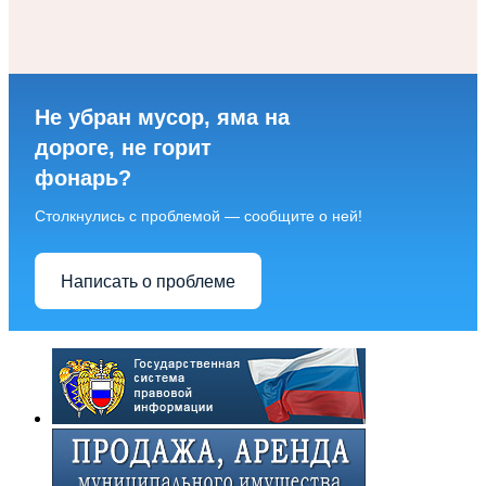
Не убран мусор, яма на
дороге, не горит
фонарь?
Столкнулись с проблемой — сообщите о ней!
Написать о проблеме