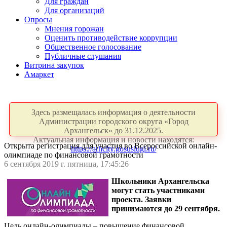
Для граждан
Для организаций
Опросы
Мнения горожан
Оценить противодействие коррупции
Общественное голосование
Публичные слушания
Витрина закупок
Амаркет
Здесь размещалась информация о деятельности
Администрации городского округа «Город
Архангельск» до 31.12.2025.
Актуальная информация и новости находятся:
Открыта регистрация для участия во Всероссийской онлайн-
https://arhcity.gosuslugi.ru/
олимпиаде по финансовой грамотности
6 сентября 2019 г. пятница, 17:45:26
Школьники Архангельска
могут стать участниками
проекта. Заявки
принимаются до 29 сентября.
Цель онлайн-олимпиады – повышение финансовой