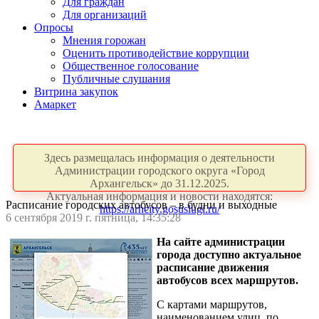
Для граждан
Для организаций
Опросы
Мнения горожан
Оценить противодействие коррупции
Общественное голосование
Публичные слушания
Витрина закупок
Амаркет
Здесь размещалась информация о деятельности
Администрации городского округа «Город
Архангельск» до 31.12.2025.
Актуальная информация и новости находятся:
Расписание городских автобусов – в будни и выходные
https://arhcity.gosuslugi.ru/
6 сентября 2019 г. пятница, 14:35:28
На сайте администрации
города доступно актуальное
расписание движения
автобусов всех маршрутов.
С картами маршрутов,
наименованием улиц, по