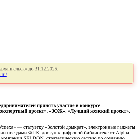
рхангельск» до 31.12.2025.
.ru/
едпринимателей принять участие в конкурсе —
 экспортный проект», «ЗОЖ», «Лучший женский проект»,
Успеха» — статуэтку «Золотой домкрат», электронные гаджеты
сии поездами ФПК, доступ к цифровой библиотеке от Alpina
т IT-компании SELDON, стратегическую сессию по созданию