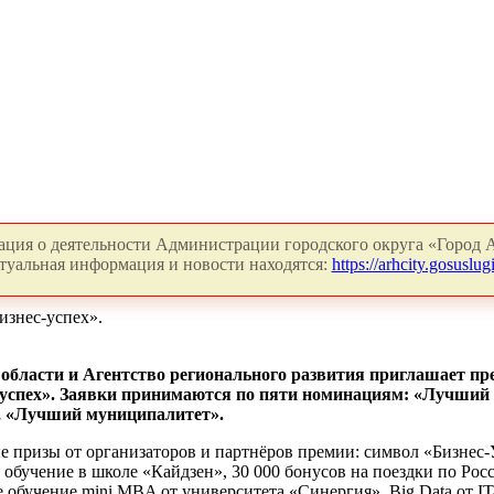
ция о деятельности Администрации городского округа «Город А
туальная информация и новости находятся:
https://arhcity.gosuslugi
изнес-успех».
области и Агентство регионального развития приглашает пр
-успех». Заявки принимаются по пяти номинациям: «Лучший
, «Лучший муниципалитет».
 призы от организаторов и партнёров премии: символ «Бизнес-
 обучение в школе «Кайдзен», 30 000 бонусов на поездки по Рос
ное обучение mini MBA от университета «Синергия», Big Data о