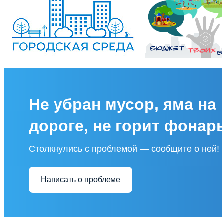
Не убран мусор, яма на
дороге, не горит фонар
Столкнулись с проблемой — сообщите о ней!
Написать о проблеме